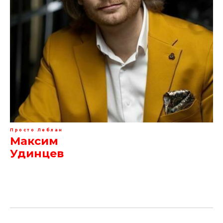
Просто Леблан
Максим
Удинцев