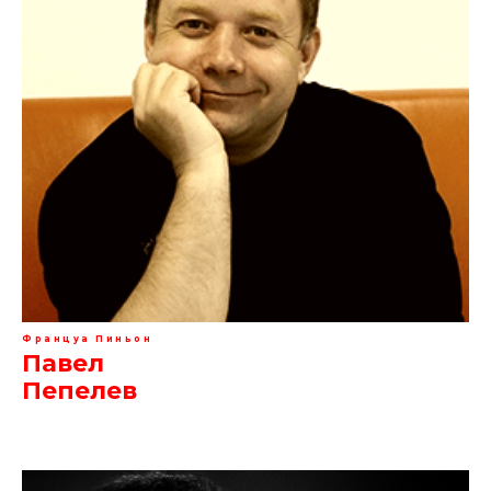
Француа Пиньон
Павел
Пепелев