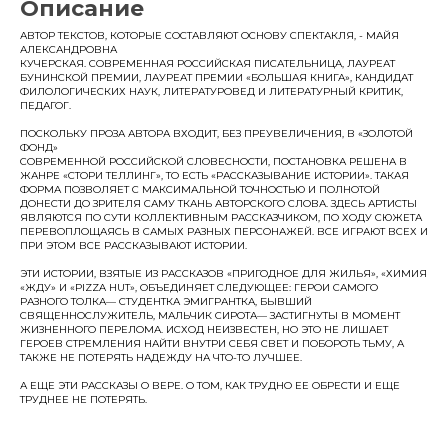
Описание
АВТОР ТЕКСТОВ, КОТОРЫЕ СОСТАВЛЯЮТ ОСНОВУ СПЕКТАКЛЯ, - МАЙЯ
АЛЕКСАНДРОВНА
КУЧЕРСКАЯ. СОВРЕМЕННАЯ РОССИЙСКАЯ ПИСАТЕЛЬНИЦА, ЛАУРЕАТ
БУНИНСКОЙ ПРЕМИИ, ЛАУРЕАТ ПРЕМИИ «БОЛЬШАЯ КНИГА», КАНДИДАТ
ФИЛОЛОГИЧЕСКИХ НАУК, ЛИТЕРАТУРОВЕД И ЛИТЕРАТУРНЫЙ КРИТИК,
ПЕДАГОГ.
ПОСКОЛЬКУ ПРОЗА АВТОРА ВХОДИТ, БЕЗ ПРЕУВЕЛИЧЕНИЯ, В «ЗОЛОТОЙ
ФОНД»
СОВРЕМЕННОЙ РОССИЙСКОЙ СЛОВЕСНОСТИ, ПОСТАНОВКА РЕШЕНА В
ЖАНРЕ «СТОРИ ТЕЛЛИНГ», ТО ЕСТЬ «РАССКАЗЫВАНИЕ ИСТОРИИ». ТАКАЯ
ФОРМА ПОЗВОЛЯЕТ С МАКСИМАЛЬНОЙ ТОЧНОСТЬЮ И ПОЛНОТОЙ
ДОНЕСТИ ДО ЗРИТЕЛЯ САМУ ТКАНЬ АВТОРСКОГО СЛОВА. ЗДЕСЬ АРТИСТЫ
ЯВЛЯЮТСЯ ПО СУТИ КОЛЛЕКТИВНЫМ РАССКАЗЧИКОМ, ПО ХОДУ СЮЖЕТА
ПЕРЕВОПЛОЩАЯСЬ В САМЫХ РАЗНЫХ ПЕРСОНАЖЕЙ. ВСЕ ИГРАЮТ ВСЕХ И
ПРИ ЭТОМ ВСЕ РАССКАЗЫВАЮТ ИСТОРИИ.
ЭТИ ИСТОРИИ, ВЗЯТЫЕ ИЗ РАССКАЗОВ «ПРИГОДНОЕ ДЛЯ ЖИЛЬЯ», «ХИМИЯ
«ЖДУ» И «PIZZA HUT», ОБЪЕДИНЯЕТ СЛЕДУЮЩЕЕ: ГЕРОИ САМОГО
РАЗНОГО ТОЛКА— СТУДЕНТКА ЭМИГРАНТКА, БЫВШИЙ
СВЯЩЕННОСЛУЖИТЕЛЬ, МАЛЬЧИК СИРОТА— ЗАСТИГНУТЫ В МОМЕНТ
ЖИЗНЕННОГО ПЕРЕЛОМА. ИСХОД НЕИЗВЕСТЕН, НО ЭТО НЕ ЛИШАЕТ
ГЕРОЕВ СТРЕМЛЕНИЯ НАЙТИ ВНУТРИ СЕБЯ СВЕТ И ПОБОРОТЬ ТЬМУ, А
ТАКЖЕ НЕ ПОТЕРЯТЬ НАДЕЖДУ НА ЧТО-ТО ЛУЧШЕЕ.
А ЕЩЕ ЭТИ РАССКАЗЫ О ВЕРЕ. О ТОМ, КАК ТРУДНО ЕЕ ОБРЕСТИ И ЕЩЕ
ТРУДНЕЕ НЕ ПОТЕРЯТЬ.