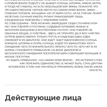
СУРОВОЙ ЗЕМЛИ ПОДОЛГУ НЕ БЫВАЕТ СОЛНЦА. ШТОРМА, ЛИВНИ, ВЕТРА,
И ТОГДА НЕТ РАБОТЫ, НО ЕСТЬ НЕБОЛЬШОЙ БАР ЭММЫ, ПОЖАЛУЙ, ЧТО
ЭТО ЕДИНСТВЕННОЕ УЮТНОЕ МЕСТО НА САМОМ КРАЮ ЗЕМЛИ. ЭММА –
ГЛАВНАЯ ГЕРОИНЯ, ЖЕНЩИНА «НЕ ОТ МИРА СЕГО», НА ЕЕ ПЛЕЧАХ ЛЕЖИТ
НЕЛЕГКАЯ, СКУЧНАЯ РАБОТА. РУТИНУ РАЗНООБРАЗЯТ ЛИШЬ
ЕЖЕДНЕВНЫЕ РАЗГОВОРЫ С РАБОЧИМИ ПОРТА.
ЕЁ СОБЕСЕДНИКИ - ТРОЕ МУЖЧИН, ЗАБРЕДШИХ СЮДА СЛУЧАЙНО ИЛИ
НЕТ. ОНИ ГОВОРЯТ О ПУСТЯКАХ, СОЗДАВАЯ ИЛЛЮЗИЮ ЖИЗНИ, И
ЗАПОЛНЯЯ ВНЕШНЮЮ И ВНУТРЕННЮЮ ПУСТОТУ. ОНИ ГОВОРЯТ ОБ
ОБЫЧНЫХ ВЕЩАХ, О ЧУВСТВАХ - ЗДЕСЬ НЕ ПРИНЯТО, ДА И ВСЕ ЧУВСТВА
ОСТРОВ ДАВНО ЗАБРАЛ. ТОЛЬКО ГРУСТЬ И НАДЕЖДА ЕДВА, ЕДВА
ОЖИВАЮТ В ИХ ДИАЛОГАХ. ОНИ ЖДУТ. ЖДУТ ВДОХНОВЕННО СОЛНЦА,
КОРАБЛЯ, ШТОРМА И ОПЯТЬ СОЛНЦА, ХОДЯТ ПО ЗАМКНУТОМУ КРУГУ.
ОЖИДАНИЕ ЧЕГО-ТО ЗНАЧИТЕЛЬНОГО, ЯРКОГО, ЧЕГО-ТО, ЧЕГО НЕТ В ИХ
ЖИЗНИ, СТАНОВИТСЯ ПРИВЫЧКОЙ. НА ФОНЕ ДИАЛОГОВ И
БЕСКОНЕЧНОГО ОЖИДАНИЯ ПОСЕТИТЕЛИ БАРА СОВЕРШАЮТ БОЛЬШИЕ И
МАЛЫЕ ПОСТУПКИ.
НО ЖДАТЬ ПРИВЫЧНЕЕ. «НА САМОМ КРАЮ ЗЕМЛИ» - ЭТО ИСТОРИЯ О ТОМ,
КАК ПЕРЕЖИТЬ ОДИНОЧЕСТВО, И, МОЖЕТ БЫТЬ, СТАТЬ ДРУГИМ
ЧЕЛОВЕКОМ, О ТОМ, КАК НАУЧИТЬСЯ ПРИНИМАТЬ ЖИЗНЬ ТАКОЙ, КАКАЯ
ОНА ЕСТЬ.
Действующие лица