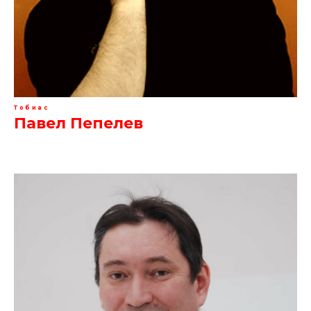
Тобиас
Павел Пепелев