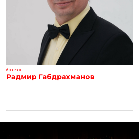
Йорген
Радмир Габдрахманов